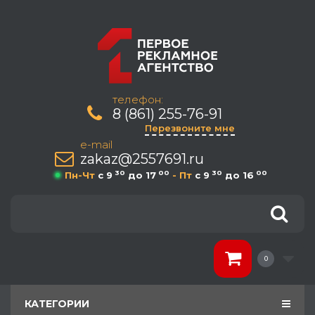
телефон:
8 (861) 255-76-91
Перезвоните мне
e-mail
zakaz@2557691.ru
30
00
30
00
Пн-Чт
c 9
до 17
- Пт
c 9
до 16
0
КАТЕГОРИИ