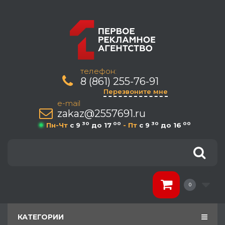
телефон:
8 (861) 255-76-91
Перезвоните мне
e-mail
zakaz@2557691.ru
30
00
30
00
Пн-Чт
c 9
до 17
- Пт
c 9
до 16
0
КАТЕГОРИИ