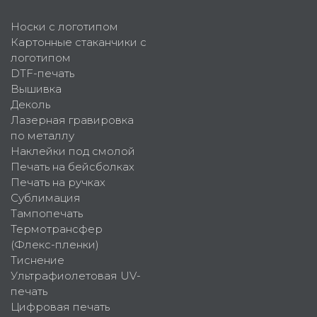
Носки с логотипом
Картонные стаканчики с
логотипом
DTF-печать
Вышивка
Деколь
Лазерная гравировка
по металлу
Наклейки под смолой
Печать на бейсболках
Печать на ручках
Сублимация
Тампопечать
Термотрансфер
(Флекс-пленки)
Тиснение
Ультрафиолетовая UV-
печать
Цифровая печать