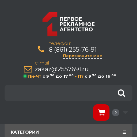
телефон:
8 (861) 255-76-91
Перезвоните мне
e-mail
zakaz@2557691.ru
30
00
30
00
Пн-Чт
c 9
до 17
- Пт
c 9
до 16
0
КАТЕГОРИИ