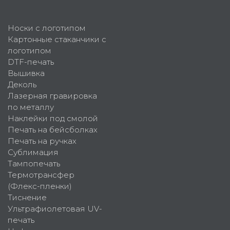
Носки с логотипом
Картонные стаканчики с
логотипом
DTF-печать
Вышивка
Деколь
Лазерная гравировка
по металлу
Наклейки под смолой
Печать на бейсболках
Печать на ручках
Сублимация
Тампопечать
Термотрансфер
(Флекс-пленки)
Тиснение
Ультрафиолетовая UV-
печать