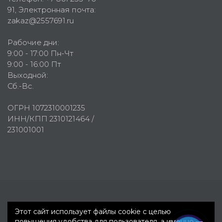
91
, Электронная почта:
zakaz@2557691.ru
Рабочие дни:
9:00 - 17:00 Пн-Чт
9:00 - 16:00 Пт
Выходной:
Сб.-Вс.
ОГРН 1072310001235
ИНН/КПП 2310121464 /
231001001
Первое рекламное агентство © 2007-2026
Этот сайт использует файлы cookie с целью
повышения удобства для пользователя, а именно —