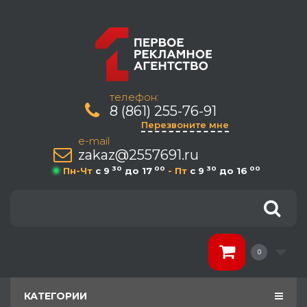
телефон:
8 (861) 255-76-91
Перезвоните мне
e-mail
zakaz@2557691.ru
30
00
30
00
Пн-Чт
c 9
до 17
- Пт
c 9
до 16
0
КАТЕГОРИИ