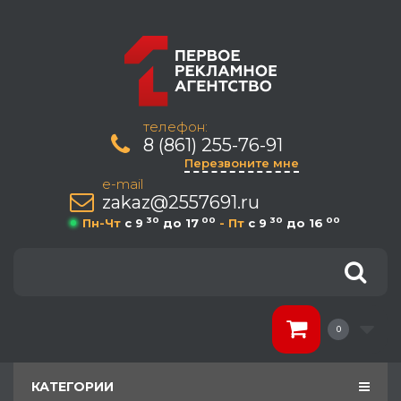
телефон:
8 (861) 255-76-91
Перезвоните мне
e-mail
zakaz@2557691.ru
30
00
30
00
Пн-Чт
c 9
до 17
- Пт
c 9
до 16
0
КАТЕГОРИИ