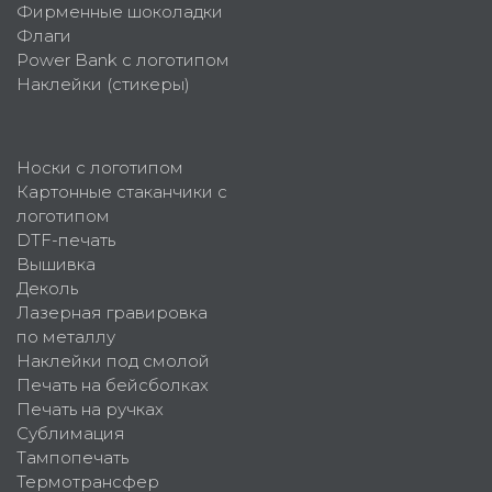
Фирменные шоколадки
Флаги
Power Bank с логотипом
Наклейки (стикеры)
Носки с логотипом
Картонные стаканчики с
логотипом
DTF-печать
Вышивка
Деколь
Лазерная гравировка
по металлу
Наклейки под смолой
Печать на бейсболках
Печать на ручках
Сублимация
Тампопечать
Термотрансфер