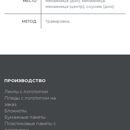
МЕСТО
менажница (дно); менажница;
менажница (центр); соусник (дно);
МЕТОД
Гравировка;
ПРОИЗВОДСТВО
Ленты с логотипом
Пледы с логотипом на
заказ
Блокноты
Бумажные пакеты
Пластиковые пакеты с
логотипом