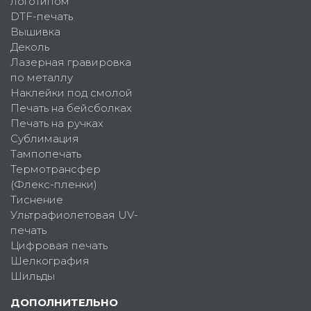
логотипом
DTF-печать
Вышивка
Деколь
Лазерная гравировка
по металлу
Наклейки под смолой
Печать на бейсболках
Печать на ручках
Сублимация
Тампопечать
Термотрансфер
(Флекс-пленки)
Тиснение
Ультрафиолетовая UV-
печать
Цифровая печать
Шелкография
Шильды
ДОПОЛНИТЕЛЬНО