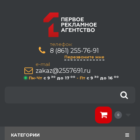
телефон:
8 (861) 255-76-91
Перезвоните мне
e-mail
zakaz@2557691.ru
30
00
30
00
Пн-Чт
c 9
до 17
- Пт
c 9
до 16
0
КАТЕГОРИИ