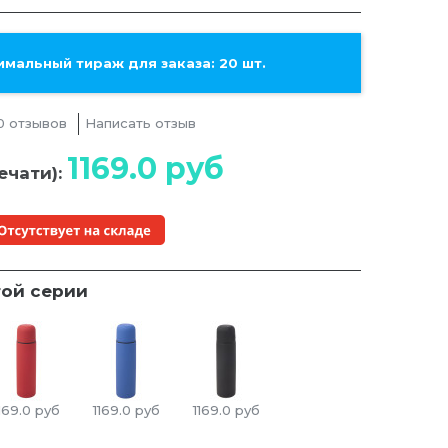
мальный тираж для заказа: 20 шт.
0 отзывов
Написать отзыв
1169.0
руб
ечати):
той серии
169.0
руб
1169.0
руб
1169.0
руб