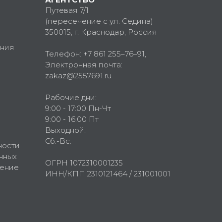
Путевая 7/1
(пересечение с ул. Седина)
350015
, г.
Краснодар, Россия
ния
Телефон:
+7 861 255–76–91
,
Электронная почта:
zakaz@2557691.ru
Рабочие дни:
9:00 - 17:00 Пн-Чт
9:00 - 16:00 Пт
Выходной:
Сб.-Вс.
ности
нных
ОГРН 1072310001235
шение
ИНН/КПП 2310121464 / 231001001