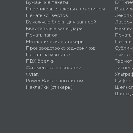
Бумажные пакеты
DTF-пе
Пластиковые пакеты с логотипом
Вышив
Печать конвертов
Деколь
Бумажные блоки для записей
Лазерн
Квартальные календари
Наклей
Печать папок
Печать
Металлические стикеры
Печать 
Производство ежедневников
Сублим
Печать на магнитах
Тампоп
ПВХ брелки
Термот
Фирменные шоколадки
Тиснен
Флаги
Ультра
Power Bank с логотипом
Цифров
Наклейки (стикеры)
Шелко
Шильд