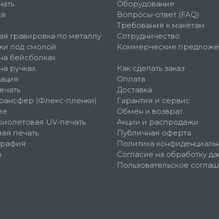
чать
Оборудование
ка
Вопросы-ответ (FAQ)
Требования к макетам
ая гравировка по металлу
Сотрудничество
ки под смолой
Коммерческие предложе
 на бейсболках
на ручках
Как сделать заказ
ация
Оплата
ечать
Доставка
рансфер (Флекс-пленки)
Гарантия и сервис
ие
Обмен и возврат
фиолетовая UV-печать
Акции и распродажи
ая печать
Публичная оферта
графия
Политика конфиденциаль
ы
Согласие на обработку да
Пользовательское согла