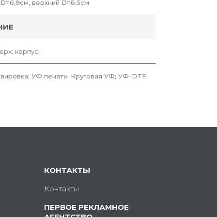
 D=6,9см, верхний D=6,5см
НИЕ
ерх; корпус;
авировка; УФ печать; Круговая УФ; УФ-DTF;
КОНТАКТЫ
Контакты
ПЕРВОЕ РЕКЛАМНОЕ
АГЕНТСТВО