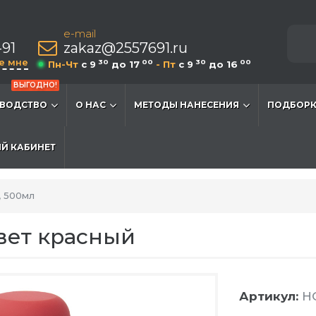
e-mail
-91
zakaz@2557691.ru
е мне
30
00
30
00
Пн-Чт
c 9
до 17
- Пт
c 9
до 16
ВЫГОДНО!
ВОДСТВО
О НАС
МЕТОДЫ НАНЕСЕНИЯ
ПОДБОРК
Й КАБИНЕТ
, 500мл
цвет красный
Артикул:
HG