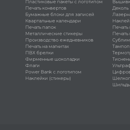
Пластиковые пакеты с логотипом
Вышив
Печать конвертов
Деколь
Бумажные блоки для записей
Лазерн
Квартальные календари
Наклей
Печать папок
Печать
Металлические стикеры
Печать 
Производство ежедневников
Сублим
Печать на магнитах
Тампоп
ПВХ брелки
Термот
Фирменные шоколадки
Тиснен
Флаги
Ультра
Power Bank с логотипом
Цифров
Наклейки (стикеры)
Шелко
Шильд