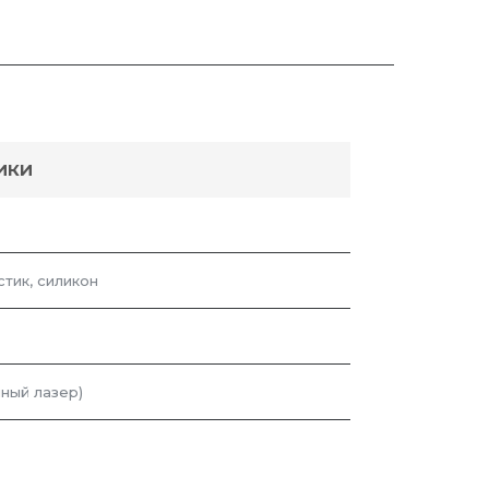
ИКИ
тик, силикон
ный лазер)