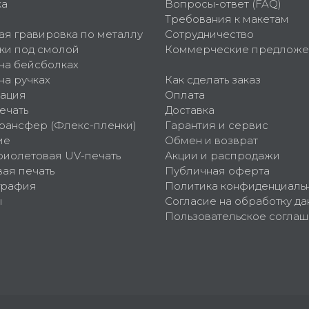
ка
Вопросы-ответ (FAQ)
Требования к макетам
ая гравировка по металлу
Сотрудничество
ки под смолой
Коммерческие предложе
 на бейсболках
на ручках
Как сделать заказ
ация
Оплата
ечать
Доставка
рансфер (Флекс-пленки)
Гарантия и сервис
ие
Обмен и возврат
фиолетовая UV-печать
Акции и распродажи
ая печать
Публичная оферта
графия
Политика конфиденциаль
ы
Согласие на обработку да
Пользовательское согла