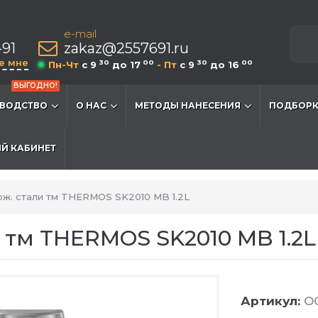
e-mail
-91
zakaz@2557691.ru
е мне
30
00
30
00
Пн-Чт
c 9
до 17
- Пт
c 9
до 16
ВЫГОДНО!
ВОДСТВО
О НАС
МЕТОДЫ НАНЕСЕНИЯ
ПОДБОРК
Й КАБИНЕТ
рж. стали тм THERMOS SK2010 MB 1.2L
 тм THERMOS SK2010 MB 1.2L
Артикул:
O