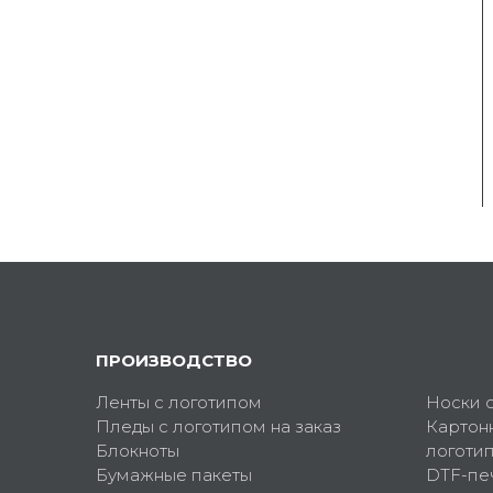
ПРОИЗВОДСТВО
Ленты с логотипом
Носки 
Пледы с логотипом на заказ
Картон
Блокноты
логоти
Бумажные пакеты
DTF-пе