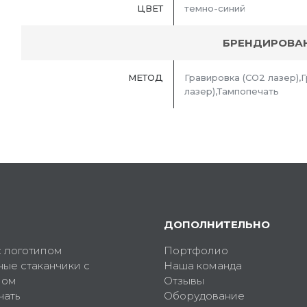
ЦВЕТ
темно-синий
БРЕНДИРОВА
МЕТОД
Гравировка (CO2 лазер),
лазер),Тампопечать
ДОПОЛНИТЕЛЬНО
с логотипом
Портфолио
ные стаканчики с
Наша команда
пом
Отзывы
чать
Оборудование