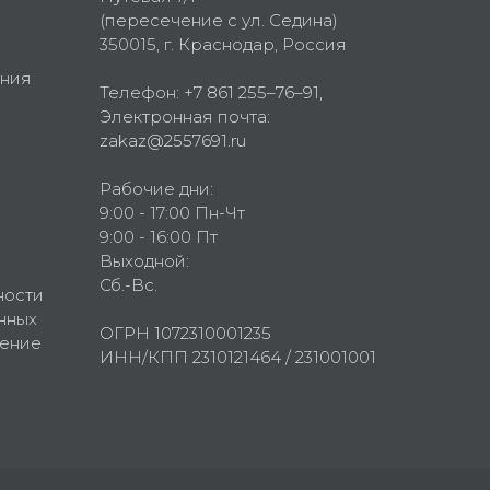
(пересечение с ул. Седина)
350015
, г.
Краснодар, Россия
ния
Телефон:
+7 861 255–76–91
,
Электронная почта:
zakaz@2557691.ru
Рабочие дни:
9:00 - 17:00 Пн-Чт
9:00 - 16:00 Пт
Выходной:
Сб.-Вс.
ности
нных
ОГРН 1072310001235
шение
ИНН/КПП 2310121464 / 231001001