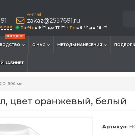
e-mail
-91
zakaz@2557691.ru
е мне
30
00
30
00
Пн-Чт
c 9
до 17
- Пт
c 9
до 16
ВЫГОДНО!
ВОДСТВО
О НАС
МЕТОДЫ НАНЕСЕНИЯ
ПОДБОРК
Й КАБИНЕТ
IO; 500 мл
мл, цвет оранжевый, белый
Артикул:
HG