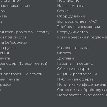
с логотипом
Портфолио
ные стаканчики с
Наша команда
пом
Отзывы
чать
Оборудование
ка
Вопросы-ответ (FAQ)
Требования к макетам
ая гравировка по металлу
Сотрудничество
ки под смолой
Коммерческие предложе
 на бейсболках
на ручках
Как сделать заказ
ация
Оплата
ечать
Доставка
рансфер (Флекс-пленки)
Гарантия и сервис
ие
Обмен и возврат
фиолетовая UV-печать
Акции и распродажи
ая печать
Публичная оферта
графия
Политика конфиденциаль
ы
Согласие на обработку да
Пользовательское согла