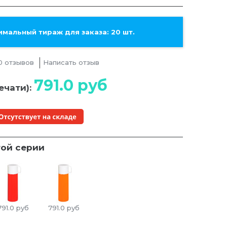
мальный тираж для заказа: 20 шт.
0 отзывов
Написать отзыв
791.0
руб
ечати):
той серии
791.0
руб
791.0
руб