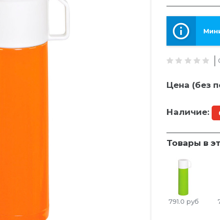
Мини
Цена (без п
Наличие:
Товары в э
791.0
руб