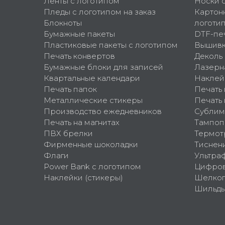
Ленты с логотипом
Носки 
Пледы с логотипом на заказ
Картон
Блокноты
логоти
Бумажные пакеты
DTF-пе
Пластиковые пакеты с логотипом
Вышив
Печать конвертов
Деколь
Бумажные блоки для записей
Лазерн
Квартальные календари
Наклей
Печать папок
Печать
Металлические стикеры
Печать 
Производство ежедневников
Сублим
Печать на магнитах
Тампоп
ПВХ брелки
Термот
Фирменные шоколадки
Тиснен
Флаги
Ультра
Power Bank с логотипом
Цифров
Наклейки (стикеры)
Шелко
Шильд