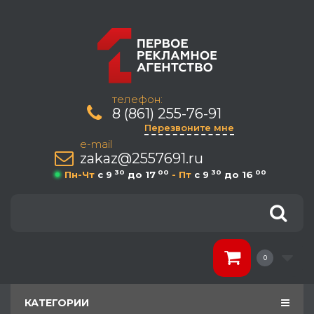
телефон:
8 (861) 255-76-91
Перезвоните мне
e-mail
zakaz@2557691.ru
30
00
30
00
Пн-Чт
c 9
до 17
- Пт
c 9
до 16
0
КАТЕГОРИИ