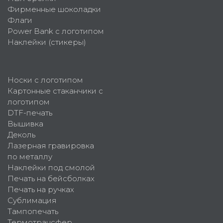
Фирменные шоколадки
Флаги
Power Bank с логотипом
Наклейки (стикеры)
Носки с логотипом
Картонные стаканчики с
логотипом
DTF-печать
Вышивка
Деколь
Лазерная гравировка
по металлу
Наклейки под смолой
Печать на бейсболках
Печать на ручках
Сублимация
Тампопечать
Термотрансфер