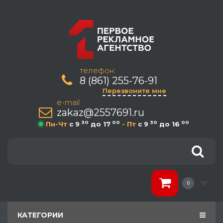
телефон:
8 (861) 255-76-91
Перезвоните мне
e-mail
zakaz@2557691.ru
30
00
30
00
Пн-Чт
c 9
до 17
- Пт
c 9
до 16
0
КАТЕГОРИИ