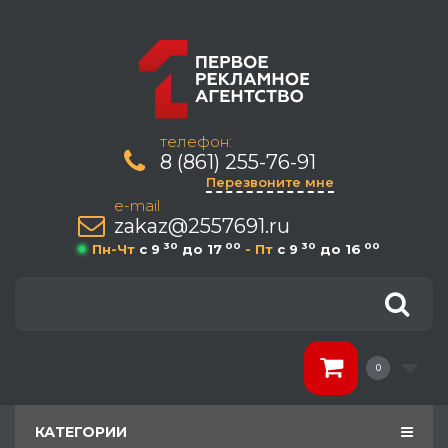
телефон:
8 (861) 255-76-91
Перезвоните мне
e-mail
zakaz@2557691.ru
30
00
30
00
Пн-Чт
c 9
до 17
- Пт
c 9
до 16
0
КАТЕГОРИИ