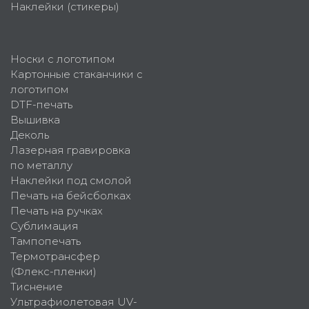
Наклейки (стикеры)
Носки с логотипом
Картонные стаканчики с
логотипом
DTF-печать
Вышивка
Деколь
Лазерная гравировка
по металлу
Наклейки под смолой
Печать на бейсболках
Печать на ручках
Сублимация
Тампопечать
Термотрансфер
(Флекс-пленки)
Тиснение
Ультрафиолетовая UV-