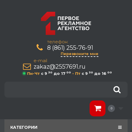
телефон:
8 (861) 255-76-91
Перезвоните мне
e-mail
zakaz@2557691.ru
30
00
30
00
Пн-Чт
c 9
до 17
- Пт
c 9
до 16
0
КАТЕГОРИИ