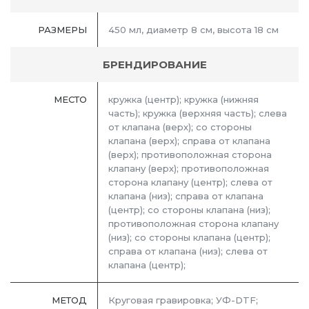
РАЗМЕРЫ
450 мл, диаметр 8 см, высота 18 см
БРЕНДИРОВАНИЕ
МЕСТО
кружка (центр); кружка (нижняя
часть); кружка (верхняя часть); слева
от клапана (верх); со стороны
клапана (верх); справа от клапана
(верх); противоположная сторона
клапану (верх); противоположная
сторона клапану (центр); слева от
клапана (низ); справа от клапана
(центр); со стороны клапана (низ);
противоположная сторона клапану
(низ); со стороны клапана (центр);
справа от клапана (низ); слева от
клапана (центр);
МЕТОД
Круговая гравировка; УФ-DTF;