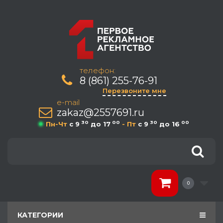
телефон:
8 (861) 255-76-91
Перезвоните мне
e-mail
zakaz@2557691.ru
30
00
30
00
Пн-Чт
c 9
до 17
- Пт
c 9
до 16
0
КАТЕГОРИИ