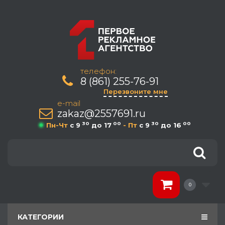
телефон:
8 (861) 255-76-91
Перезвоните мне
e-mail
zakaz@2557691.ru
30
00
30
00
Пн-Чт
c 9
до 17
- Пт
c 9
до 16
0
КАТЕГОРИИ