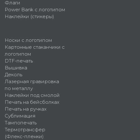
Флаги
Power Bank с логотипом
Наклейки (стикеры)
Носки с логотипом
Картонные стаканчики с
логотипом
DTF-печать
Вышивка
Деколь
Лазерная гравировка
по металлу
Наклейки под смолой
Печать на бейсболках
Печать на ручках
Сублимация
Тампопечать
Термотрансфер
(Флекс-пленки)