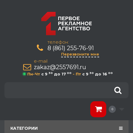
телефон:
8 (861) 255-76-91
Перезвоните мне
e-mail
zakaz@2557691.ru
30
00
30
00
Пн-Чт
c 9
до 17
- Пт
c 9
до 16
0
КАТЕГОРИИ