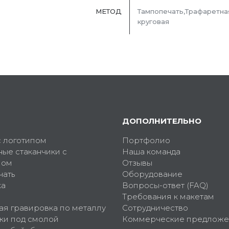
МЕТОД
Тампопечать,Трафаретна
круговая
ДОПОЛНИТЕЛЬНО
с логотипом
Портфолио
ные стаканчики с
Наша команда
пом
Отзывы
чать
Оборудование
ка
Вопросы-ответ (FAQ)
Требования к макетам
ая гравировка по металлу
Сотрудничество
ки под смолой
Коммерческие предложе