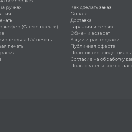
 на бейсболках
на ручках
Как сделать заказ
ация
Оплата
ечать
Доставка
рансфер (Флекс-пленки)
Гарантия и сервис
ие
Обмен и возврат
фиолетовая UV-печать
Акции и распродажи
ая печать
Публичная оферта
графия
Политика конфиденциаль
ы
Согласие на обработку да
Пользовательское согла