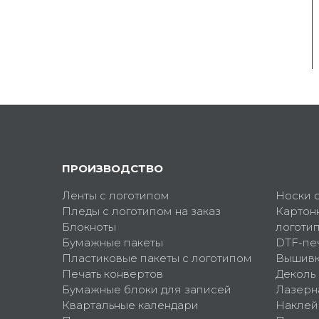
ПРОИЗВОДСТВО
Ленты с логотипом
Носки 
Пледы с логотипом на заказ
Картон
Блокноты
логоти
Бумажные пакеты
DTF-пе
Пластиковые пакеты с логотипом
Вышив
Печать конвертов
Деколь
Бумажные блоки для записей
Лазерн
Квартальные календари
Наклей