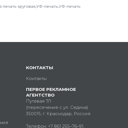
я печать круговая,УФ-печать,УФ-печать
КОНТАКТЫ
Контакты
ПЕРВОЕ РЕКЛАМНОЕ
АГЕНТСТВО
Путевая 7/1
(пересечение с ул. Седина)
350015
, г.
Краснодар, Россия
ния
Телефон:
+7 861 255–76–91
,