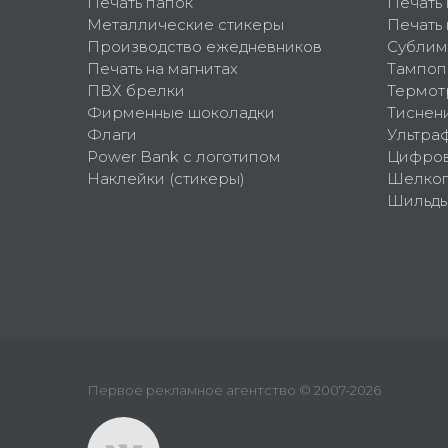
Печать папок
Печать
Металлические стикеры
Печать 
Производство ежедневников
Сублим
Печать на магнитах
Тампоп
ПВХ брелки
Термот
Фирменные шоколадки
Тиснен
Флаги
Ультра
Power Bank с логотипом
Цифров
Наклейки (стикеры)
Шелко
Шильд
Первое рекламное агентство © 2007-2026