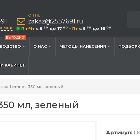
e-mail
-91
zakaz@2557691.ru
е мне
30
00
30
00
Пн-Чт
c 9
до 17
- Пт
c 9
до 16
ВЫГОДНО!
ВОДСТВО
О НАС
МЕТОДЫ НАНЕСЕНИЯ
ПОДБОРК
Й КАБИНЕТ
жка Lemnos 350 мл, зеленый
50 мл, зеленый
Артикул:
O