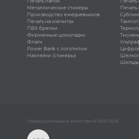
Печать папок
Печать
Металлические стикеры
Печать 
Производство ежедневников
Сублим
Печать на магнитах
Тампоп
ПВХ брелки
Термот
Фирменные шоколадки
Тиснен
Флаги
Ультра
Power Bank с логотипом
Цифров
Наклейки (стикеры)
Шелко
Шильд
Первое рекламное агентство © 2007-2026