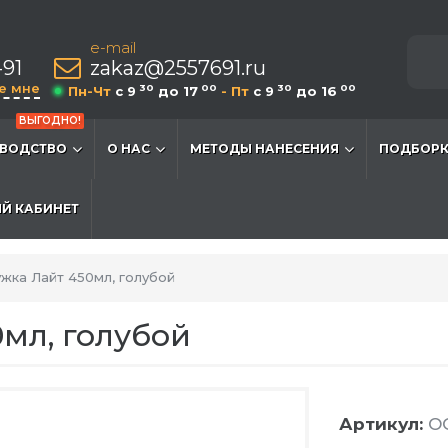
e-mail
-91
zakaz@2557691.ru
е мне
30
00
30
00
Пн-Чт
c 9
до 17
- Пт
c 9
до 16
ВЫГОДНО!
ВОДСТВО
О НАС
МЕТОДЫ НАНЕСЕНИЯ
ПОДБОРК
Й КАБИНЕТ
жка Лайт 450мл, голубой
мл, голубой
Артикул:
O