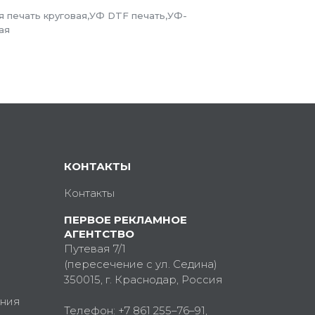
я печать круговая,УФ DTF печать,УФ-
ая
КОНТАКТЫ
Контакты
ПЕРВОЕ РЕКЛАМНОЕ
АГЕНТСТВО
Путевая 7/1
(пересечение с ул. Седина)
350015
, г.
Краснодар, Россия
ния
Телефон:
+7 861 255–76–91
,