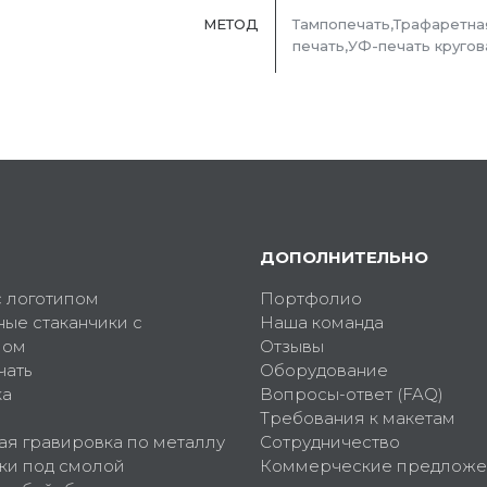
МЕТОД
Тампопечать,Трафаретна
печать,УФ-печать кругов
ДОПОЛНИТЕЛЬНО
с логотипом
Портфолио
ные стаканчики с
Наша команда
пом
Отзывы
чать
Оборудование
ка
Вопросы-ответ (FAQ)
Требования к макетам
ая гравировка по металлу
Сотрудничество
ки под смолой
Коммерческие предложе