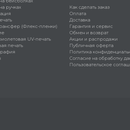
 на бейсболках
на ручках
Как сделать заказ
ация
Оплата
ечать
Доставка
рансфер (Флекс-пленки)
Гарантия и сервис
ие
Обмен и возврат
фиолетовая UV-печать
Акции и распродажи
ая печать
Публичная оферта
графия
Политика конфиденциаль
ы
Согласие на обработку да
Пользовательское согла