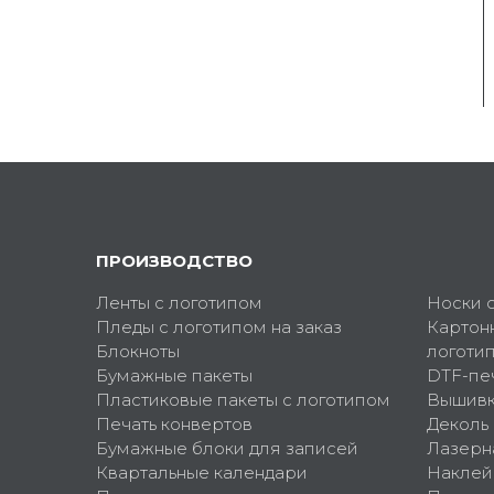
ПРОИЗВОДСТВО
Ленты с логотипом
Носки 
Пледы с логотипом на заказ
Картон
Блокноты
логоти
Бумажные пакеты
DTF-пе
Пластиковые пакеты с логотипом
Вышив
Печать конвертов
Деколь
Бумажные блоки для записей
Лазерн
Квартальные календари
Наклей