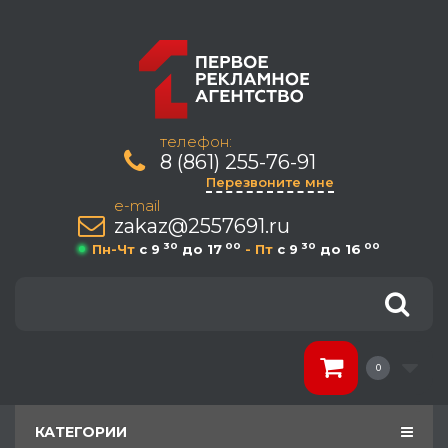
телефон:
8 (861) 255-76-91
Перезвоните мне
e-mail
zakaz@2557691.ru
30
00
30
00
Пн-Чт
c 9
до 17
- Пт
c 9
до 16
0
КАТЕГОРИИ