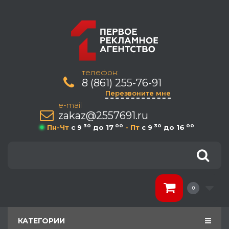
телефон:
8 (861) 255-76-91
Перезвоните мне
e-mail
zakaz@2557691.ru
30
00
30
00
Пн-Чт
c 9
до 17
- Пт
c 9
до 16
0
КАТЕГОРИИ