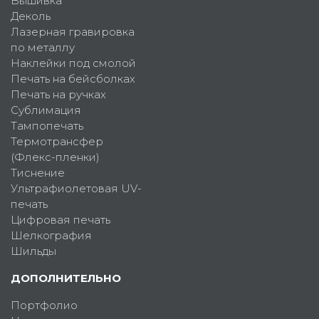
Вышивка
Деколь
Лазерная гравировка
по металлу
Наклейки под смолой
Печать на бейсболках
Печать на ручках
Сублимация
Тампопечать
Термотрансфер
(Флекс-пленки)
Тиснение
Ультрафиолетовая UV-
печать
Цифровая печать
Шелкография
Шильды
ДОПОЛНИТЕЛЬНО
Портфолио