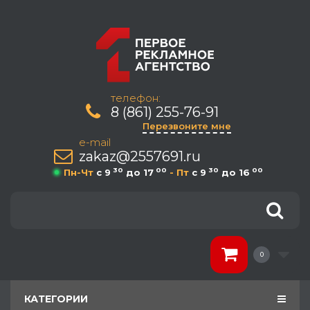
телефон:
8 (861) 255-76-91
Перезвоните мне
e-mail
zakaz@2557691.ru
30
00
30
00
Пн-Чт
c 9
до 17
- Пт
c 9
до 16
0
КАТЕГОРИИ