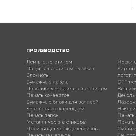
ПРОИЗВОДСТВО
Ленты с логотипом
Носки 
Пледы с логотипом на заказ
Картон
Блокноты
логоти
Бумажные пакеты
DTF-пе
Пластиковые пакеты с логотипом
Вышив
Печать конвертов
Деколь
Бумажные блоки для записей
Лазерн
Квартальные календари
Наклей
Печать папок
Печать
Металлические стикеры
Печать 
Производство ежедневников
Сублим
Печать на магнитах
Тампоп