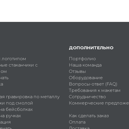
ДОПОЛНИТЕЛЬНО
с логотипом
Портфолио
ные стаканчики с
Наша команда
пом
Отзывы
чать
Оборудование
ка
Вопросы-ответ (FAQ)
Требования к макетам
ая гравировка по металлу
Сотрудничество
ки под смолой
Коммерческие предложе
 на бейсболках
на ручках
Как сделать заказ
ация
Оплата
ечать
Доставка