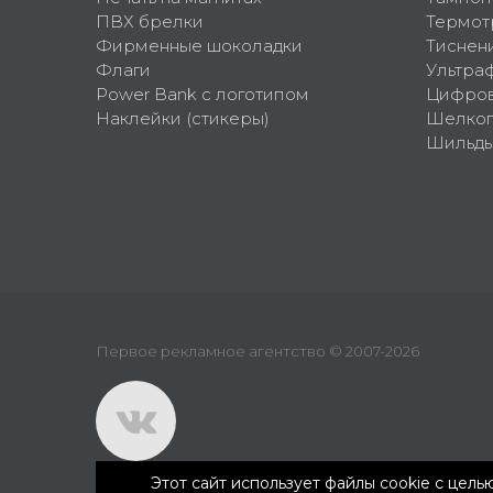
ПВХ брелки
Термот
Фирменные шоколадки
Тиснен
Флаги
Ультра
Power Bank с логотипом
Цифров
Наклейки (стикеры)
Шелко
Шильд
Первое рекламное агентство © 2007-2026
Этот сайт использует файлы cookie с цел