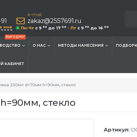
e-mail
-91
zakaz@2557691.ru
е мне
30
00
30
00
Пн-Чт
c 9
до 17
- Пт
c 9
до 16
ВЫГОДНО!
ВОДСТВО
О НАС
МЕТОДЫ НАНЕСЕНИЯ
ПОДБОРК
Й КАБИНЕТ
ужка 250мл d=70мм h=90мм, стекло
h=90мм, стекло
Артикул:
O