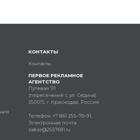
КОНТАКТЫ
Контакты
ПЕРВОЕ РЕКЛАМНОЕ
АГЕНТСТВО
Путевая 7/1
(пересечение с ул. Седина)
350015
, г.
Краснодар, Россия
ния
Телефон:
+7 861 255–76–91
,
Электронная почта:
zakaz@2557691.ru