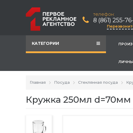
телефон:
8 (861) 255-76
Перезвонит
КАТЕГОРИИ
ПРОИЗ
ЛИЧНЫ
Главная
Посуда
Стеклянная посуда
Кр
Кружка 250мл d=70мм 