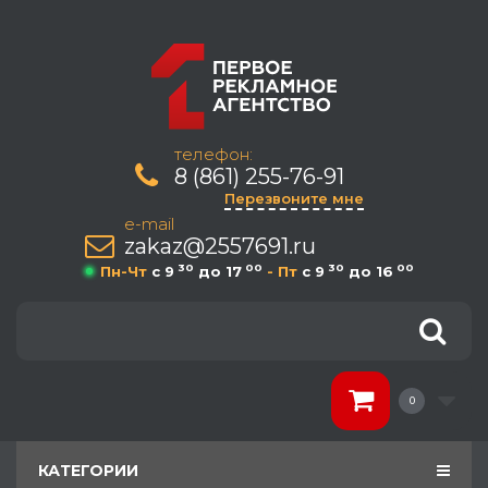
телефон:
8 (861) 255-76-91
Перезвоните мне
e-mail
zakaz@2557691.ru
30
00
30
00
Пн-Чт
c 9
до 17
- Пт
c 9
до 16
0
КАТЕГОРИИ