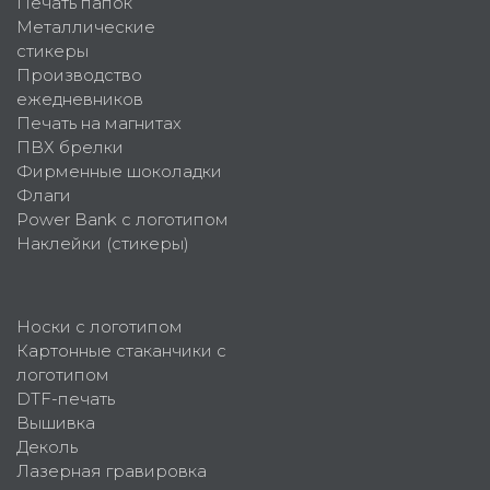
Печать папок
Металлические
стикеры
Производство
ежедневников
Печать на магнитах
ПВХ брелки
Фирменные шоколадки
Флаги
Power Bank с логотипом
Наклейки (стикеры)
Носки с логотипом
Картонные стаканчики с
логотипом
DTF-печать
Вышивка
Деколь
Лазерная гравировка