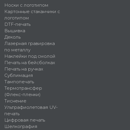
Носки с логотипом
Картонные стаканчики с
логотипом
DTF-печать
Вышивка
Деколь
Лазерная гравировка
по металлу
Наклейки под смолой
Печать на бейсболках
Печать на ручках
Сублимация
Тампопечать
Термотрансфер
(Флекс-пленки)
Тиснение
Ультрафиолетовая UV-
печать
Цифровая печать
Шелкография