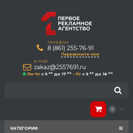
телефон:
8 (861) 255-76-91
Перезвоните мне
e-mail
zakaz@2557691.ru
30
00
30
00
Пн-Чт
c 9
до 17
- Пт
c 9
до 16
0
КАТЕГОРИИ