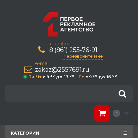
телефон:
8 (861) 255-76-91
Перезвоните мне
e-mail
zakaz@2557691.ru
30
00
30
00
Пн-Чт
c 9
до 17
- Пт
c 9
до 16
0
КАТЕГОРИИ