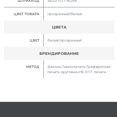
ШТРИХКОД
4620752776266
ЦВЕТ ТОВАРА
прозрачный/белый
ЦВЕТА
ЦВЕТ
белый;прозрачный
БРЕНДИРОВАНИЕ
МЕТОД
Деколь,Тампопечать,Трафаретная
печать круговая,УФ DTF печать