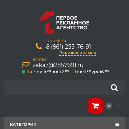
телефон:
8 (861) 255-76-91
Перезвоните мне
e-mail
zakaz@2557691.ru
30
00
30
00
Пн-Чт
c 9
до 17
- Пт
c 9
до 16
0
КАТЕГОРИИ