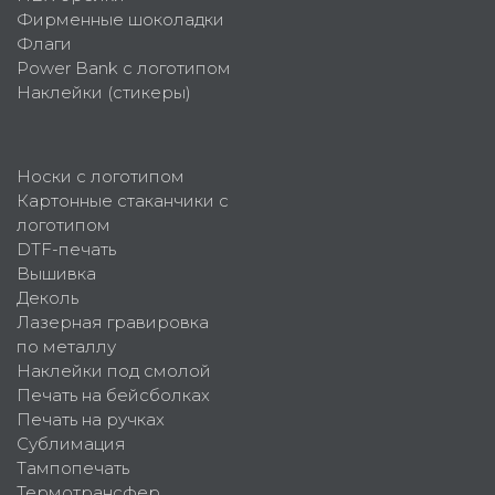
Фирменные шоколадки
Флаги
Power Bank с логотипом
Наклейки (стикеры)
Носки с логотипом
Картонные стаканчики с
логотипом
DTF-печать
Вышивка
Деколь
Лазерная гравировка
по металлу
Наклейки под смолой
Печать на бейсболках
Печать на ручках
Сублимация
Тампопечать
Термотрансфер