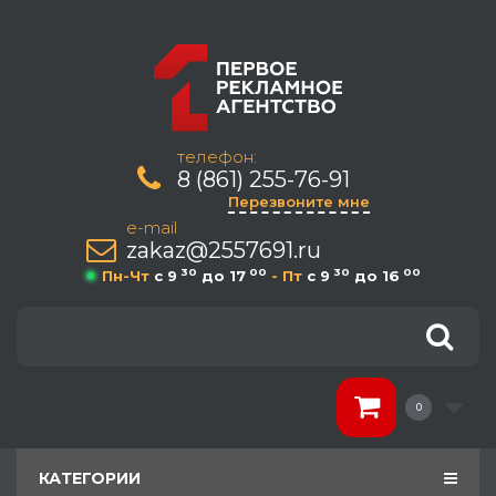
телефон:
8 (861) 255-76-91
Перезвоните мне
e-mail
zakaz@2557691.ru
30
00
30
00
Пн-Чт
c 9
до 17
- Пт
c 9
до 16
0
КАТЕГОРИИ