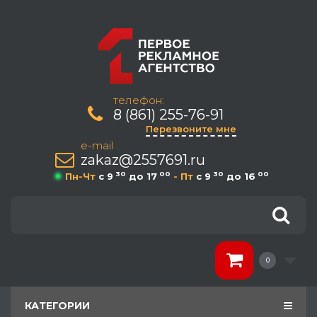
телефон:
8 (861) 255-76-91
Перезвоните мне
e-mail
zakaz@2557691.ru
30
00
30
00
Пн-Чт
c 9
до 17
- Пт
c 9
до 16
0
КАТЕГОРИИ