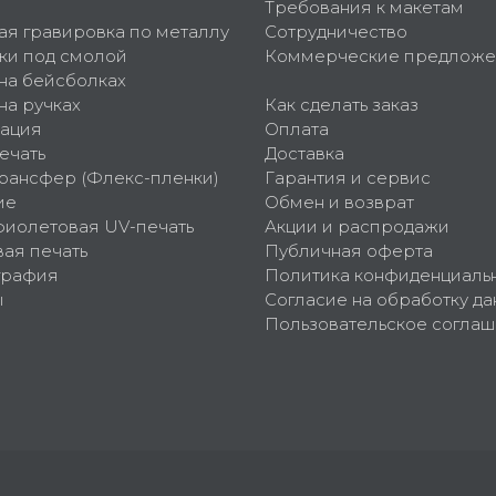
Требования к макетам
ая гравировка по металлу
Сотрудничество
ки под смолой
Коммерческие предложе
 на бейсболках
на ручках
Как сделать заказ
ация
Оплата
ечать
Доставка
рансфер (Флекс-пленки)
Гарантия и сервис
ие
Обмен и возврат
фиолетовая UV-печать
Акции и распродажи
ая печать
Публичная оферта
графия
Политика конфиденциаль
ы
Согласие на обработку да
Пользовательское согла