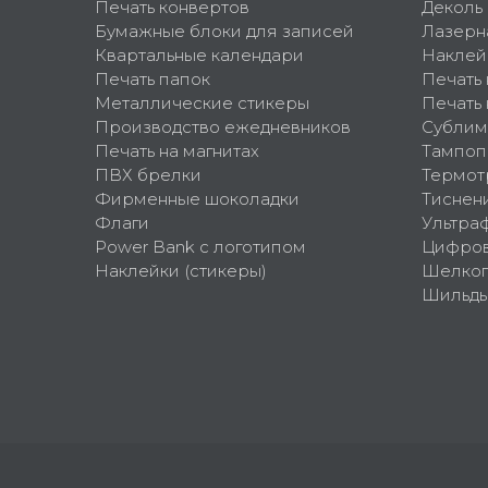
Печать конвертов
Деколь
Бумажные блоки для записей
Лазерн
Квартальные календари
Наклей
Печать папок
Печать
Металлические стикеры
Печать 
Производство ежедневников
Сублим
Печать на магнитах
Тампоп
ПВХ брелки
Термот
Фирменные шоколадки
Тиснен
Флаги
Ультра
Power Bank с логотипом
Цифров
Наклейки (стикеры)
Шелко
Шильд