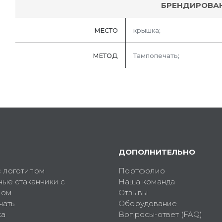
БРЕНДИРОВА
МЕСТО
крышка;
МЕТОД
Тампопечать;
ДОПОЛНИТЕЛЬНО
с логотипом
Портфолио
ные стаканчики с
Наша команда
пом
Отзывы
чать
Оборудование
ка
Вопросы-ответ (FAQ)