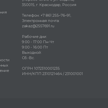
350015
, г.
Краснодар, Россия
ния
Телефон:
+7 861 255–76–91
,
Электронная почта:
zakaz@2557691.ru
Рабочие дни:
9:00 - 17:00 Пн-Чт
9:00 - 16:00 Пт
Выходной:
Сб.-Вс.
ности
нных
ОГРН 1072310001235
шение
ИНН/КПП 2310121464 / 231001001