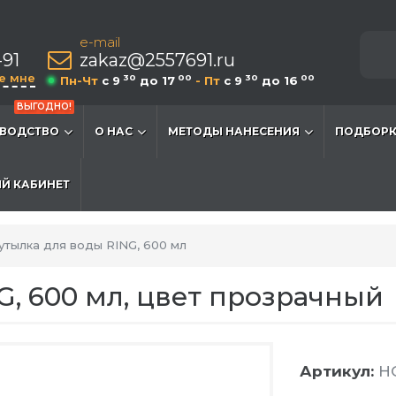
e-mail
-91
zakaz@2557691.ru
е мне
30
00
30
00
Пн-Чт
c 9
до 17
- Пт
c 9
до 16
ВЫГОДНО!
ВОДСТВО
О НАС
МЕТОДЫ НАНЕСЕНИЯ
ПОДБОРК
Й КАБИНЕТ
утылка для воды RING, 600 мл
G, 600 мл, цвет прозрачный
Артикул:
HG