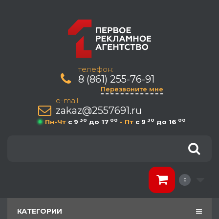
телефон:
8 (861) 255-76-91
Перезвоните мне
e-mail
zakaz@2557691.ru
30
00
30
00
Пн-Чт
c 9
до 17
- Пт
c 9
до 16
0
КАТЕГОРИИ