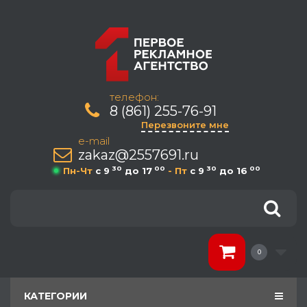
телефон:
8 (861) 255-76-91
Перезвоните мне
e-mail
zakaz@2557691.ru
30
00
30
00
Пн-Чт
c 9
до 17
- Пт
c 9
до 16
0
КАТЕГОРИИ