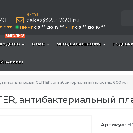
e-mail
-91
zakaz@2557691.ru
е мне
30
00
30
00
Пн-Чт
c 9
до 17
- Пт
c 9
до 16
ВЫГОДНО!
ВОДСТВО
О НАС
МЕТОДЫ НАНЕСЕНИЯ
ПОДБОРК
Й КАБИНЕТ
утылка для воды GLITER, антибактериальный пластик, 600 мл
TER, антибактериальный пла
Артикул:
H