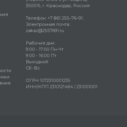
350015
, г.
Краснодар, Россия
ния
Телефон:
+7 861 255–76–91
,
Электронная почта:
zakaz@2557691.ru
Рабочие дни:
9:00 - 17:00 Пн-Чт
9:00 - 16:00 Пт
Выходной:
Сб.-Вс.
ности
нных
ОГРН 1072310001235
шение
ИНН/КПП 2310121464 / 231001001