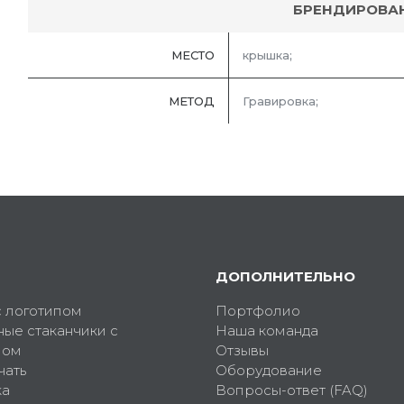
БРЕНДИРОВА
МЕСТО
крышка;
МЕТОД
Гравировка;
ДОПОЛНИТЕЛЬНО
с логотипом
Портфолио
ные стаканчики с
Наша команда
пом
Отзывы
чать
Оборудование
ка
Вопросы-ответ (FAQ)