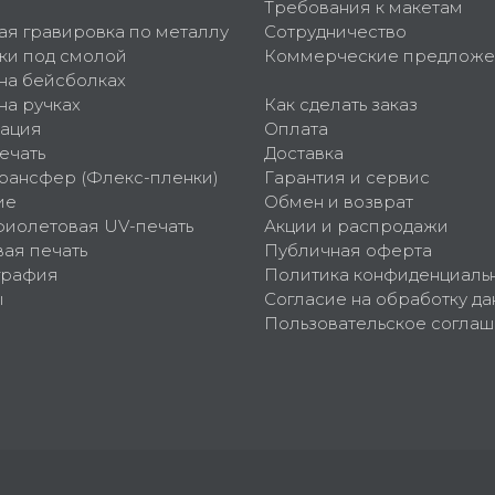
Требования к макетам
ая гравировка по металлу
Сотрудничество
ки под смолой
Коммерческие предложе
 на бейсболках
на ручках
Как сделать заказ
ация
Оплата
ечать
Доставка
рансфер (Флекс-пленки)
Гарантия и сервис
ие
Обмен и возврат
фиолетовая UV-печать
Акции и распродажи
ая печать
Публичная оферта
графия
Политика конфиденциаль
ы
Согласие на обработку да
Пользовательское согла