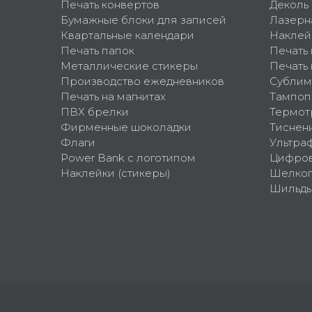
Печать конвертов
Деколь
Бумажные блоки для записей
Лазерн
Квартальные календари
Наклей
Печать папок
Печать
Металлические стикеры
Печать 
Производство ежедневников
Сублим
Печать на магнитах
Тампоп
ПВХ брелки
Термот
Фирменные шоколадки
Тиснен
Флаги
Ультра
Power Bank с логотипом
Цифров
Наклейки (стикеры)
Шелко
Шильд