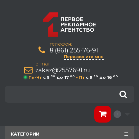
телефон:
8 (861) 255-76-91
Перезвоните мне
e-mail
zakaz@2557691.ru
30
00
30
00
Пн-Чт
c 9
до 17
- Пт
c 9
до 16
0
КАТЕГОРИИ