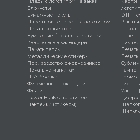
Пледы с логотипом на заказ
Картон
Блокноты
логоти
Бумажные пакеты
DTF-пе
Пластиковые пакеты с логотипом
Вышив
Печать конвертов
Деколь
Бумажные блоки для записей
Лазерн
Квартальные календари
Наклей
Печать папок
Печать
Металлические стикеры
Печать 
Производство ежедневников
Сублим
Печать на магнитах
Тампоп
ПВХ брелки
Термот
Фирменные шоколадки
Тиснен
Флаги
Ультра
Power Bank с логотипом
Цифров
Наклейки (стикеры)
Шелко
Шильд