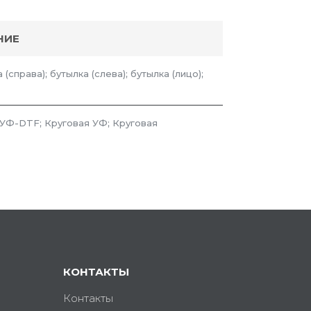
НИЕ
 (справа); бутылка (слева); бутылка (лицо);
 УФ-DTF; Круговая УФ; Круговая
КОНТАКТЫ
Контакты