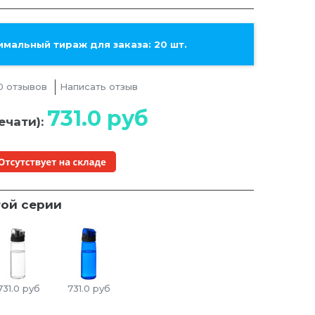
мальный тираж для заказа: 20 шт.
0 отзывов
Написать отзыв
731.0
руб
ечати):
той серии
731.0
руб
731.0
руб