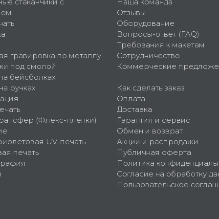
ные стаканчики с
Наша команда
пом
Отзывы
чать
Оборудование
ка
Вопросы-ответ (FAQ)
Требования к макетам
ая гравировка по металлу
Сотрудничество
ки под смолой
Коммерческие предложе
 на бейсболках
на ручках
Как сделать заказ
ация
Оплата
ечать
Доставка
рансфер (Флекс-пленки)
Гарантия и сервис
ие
Обмен и возврат
фиолетовая UV-печать
Акции и распродажи
ая печать
Публичная оферта
графия
Политика конфиденциаль
ы
Согласие на обработку да
Пользовательское согла