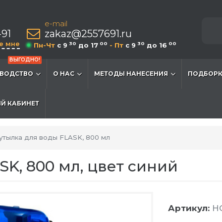
e-mail
-91
zakaz@2557691.ru
е мне
30
00
30
00
Пн-Чт
c 9
до 17
- Пт
c 9
до 16
ВЫГОДНО!
ВОДСТВО
О НАС
МЕТОДЫ НАНЕСЕНИЯ
ПОДБОРК
Й КАБИНЕТ
утылка для воды FLASK, 800 мл
K, 800 мл, цвет синий
Артикул:
HG