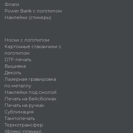
Флаги
Power Bank с логотипом
Наклейки (стикеры)
Носки с логотипом
Картонные стаканчики с
логотипом
DTF-печать
Вышивка
Деколь
Лазерная гравировка
по металлу
Наклейки под смолой
Печать на бейсболках
Печать на ручках
Сублимация
Тампопечать
Термотрансфер
(Флекс-пленки)