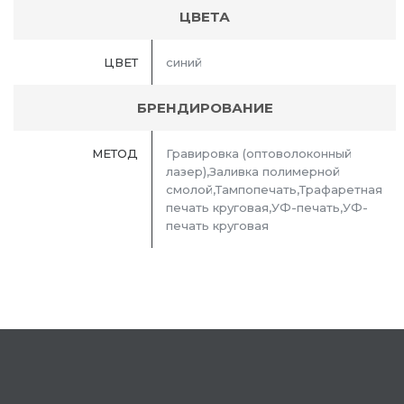
ЦВЕТА
ЦВЕТ
синий
БРЕНДИРОВАНИЕ
МЕТОД
Гравировка (оптоволоконный
лазер),Заливка полимерной
смолой,Тампопечать,Трафаретная
печать круговая,УФ-печать,УФ-
печать круговая