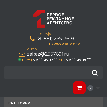
телефон:
8 (861) 255-76-91
Перезвоните мне
e-mail
zakaz@2557691.ru
30
00
30
00
Пн-Чт
c 9
до 17
- Пт
c 9
до 16
0
КАТЕГОРИИ