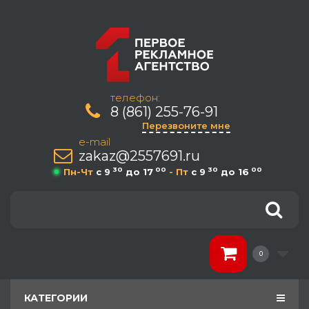
телефон:
8 (861) 255-76-91
Перезвоните мне
e-mail
zakaz@2557691.ru
30
00
30
00
Пн-Чт
c 9
до 17
- Пт
c 9
до 16
0
КАТЕГОРИИ