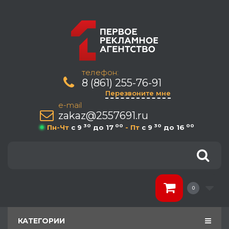
телефон:
8 (861) 255-76-91
Перезвоните мне
e-mail
zakaz@2557691.ru
30
00
30
00
Пн-Чт
c 9
до 17
- Пт
c 9
до 16
0
КАТЕГОРИИ