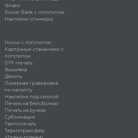
Флаги
Power Bank с логотипом
Наклейки (стикеры)
Носки с логотипом
Картонные стаканчики с
логотипом
DTF-печать
Вышивка
Деколь
Лазерная гравировка
по металлу
Наклейки под смолой
Печать на бейсболках
Печать на ручках
Сублимация
Тампопечать
Термотрансфер
(Флекс-пленки)