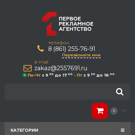
телефон:
8 (861) 255-76-91
Перезвоните мне
e-mail
zakaz@2557691.ru
30
00
30
00
Пн-Чт
c 9
до 17
- Пт
c 9
до 16
0
КАТЕГОРИИ