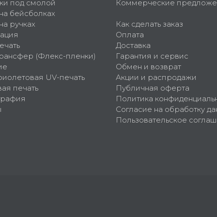
ки под смолой
Коммерческие предложе
 на бейсболках
на ручках
Как сделать заказ
ация
Оплата
ечать
Доставка
рансфер (Флекс-пленки)
Гарантия и сервис
ие
Обмен и возврат
фиолетовая UV-печать
Акции и распродажи
ая печать
Публичная оферта
графия
Политика конфиденциаль
ы
Согласие на обработку да
Пользовательское согла