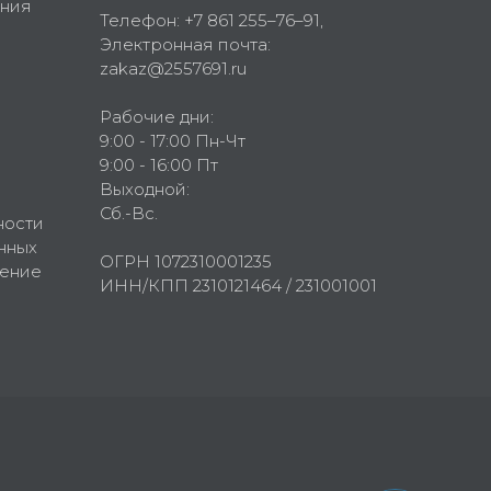
ния
Телефон:
+7 861 255–76–91
,
Электронная почта:
zakaz@2557691.ru
Рабочие дни:
9:00 - 17:00 Пн-Чт
9:00 - 16:00 Пт
Выходной:
Сб.-Вс.
ности
нных
ОГРН 1072310001235
шение
ИНН/КПП 2310121464 / 231001001