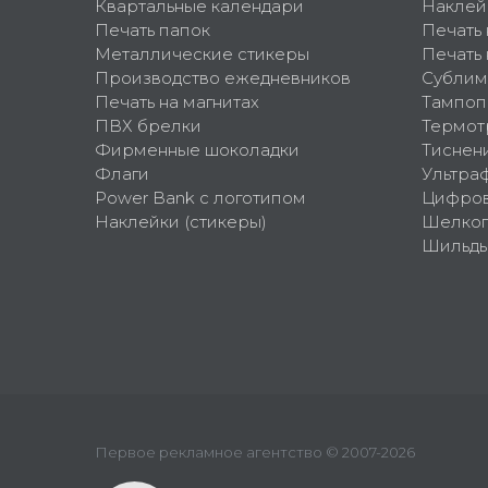
Квартальные календари
Наклей
Печать папок
Печать
Металлические стикеры
Печать 
Производство ежедневников
Сублим
Печать на магнитах
Тампоп
ПВХ брелки
Термот
Фирменные шоколадки
Тиснен
Флаги
Ультра
Power Bank с логотипом
Цифров
Наклейки (стикеры)
Шелко
Шильд
Первое рекламное агентство © 2007-2026