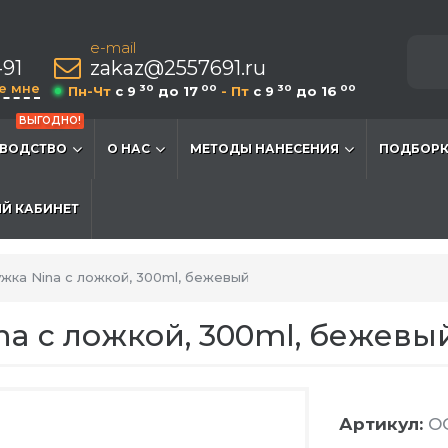
e-mail
-91
zakaz@2557691.ru
е мне
30
00
30
00
Пн-Чт
c 9
до 17
- Пт
c 9
до 16
ВЫГОДНО!
ВОДСТВО
О НАС
МЕТОДЫ НАНЕСЕНИЯ
ПОДБОРК
Й КАБИНЕТ
жка Nina с ложкой, 300ml, бежевый
a с ложкой, 300ml, бежевы
Артикул:
O