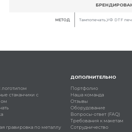
БРЕНДИРОВА
МЕТОД
Тампопечать,УФ DTF печ
ДОПОЛНИТЕЛЬНО
с логотипом
Портфолио
ные стаканчики с
Наша команда
пом
Отзывы
чать
Оборудование
ка
Вопросы-ответ (FAQ)
Требования к макетам
ая гравировка по металлу
Сотрудничество