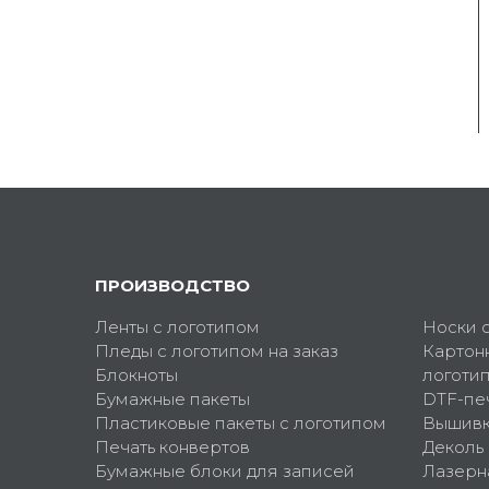
ПРОИЗВОДСТВО
Ленты с логотипом
Носки 
Пледы с логотипом на заказ
Картон
Блокноты
логоти
Бумажные пакеты
DTF-пе
Пластиковые пакеты с логотипом
Вышив
Печать конвертов
Деколь
Бумажные блоки для записей
Лазерн