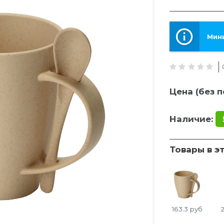
Мини
Цена (без п
Наличие:
Товары в э
163.3
руб