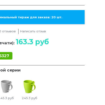
мальный тираж для заказа: 20 шт.
0 отзывов
Написать отзыв
163.3
руб
ечати):
5327
той серии
245.3
руб
245.3
руб