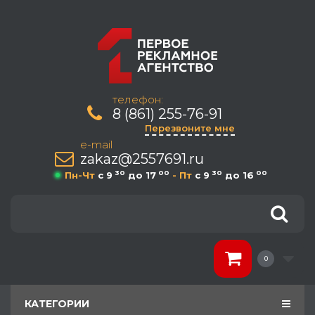
телефон:
8 (861) 255-76-91
Перезвоните мне
e-mail
zakaz@2557691.ru
30
00
30
00
Пн-Чт
c 9
до 17
- Пт
c 9
до 16
0
КАТЕГОРИИ