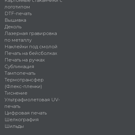
Картонные стаканчики с
логотипом
DTF-печать
Вышивка
Деколь
Лазерная гравировка
по металлу
Наклейки под смолой
Печать на бейсболках
Печать на ручках
Сублимация
Тампопечать
Термотрансфер
(Флекс-пленки)
Тиснение
Ультрафиолетовая UV-
печать
Цифровая печать
Шелкография
Шильды