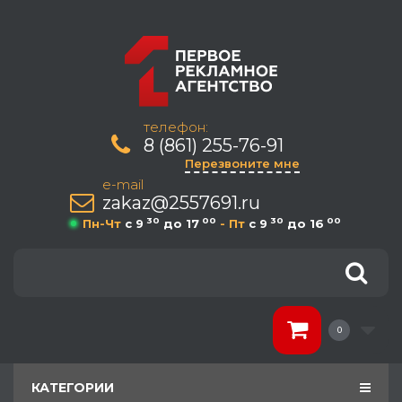
телефон:
8 (861) 255-76-91
Перезвоните мне
e-mail
zakaz@2557691.ru
30
00
30
00
Пн-Чт
c 9
до 17
- Пт
c 9
до 16
0
КАТЕГОРИИ