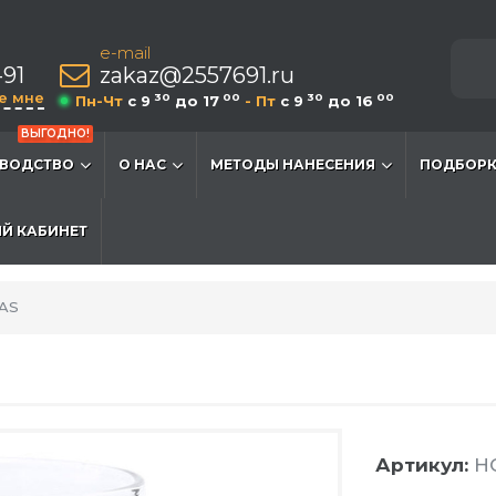
e-mail
-91
zakaz@2557691.ru
е мне
30
00
30
00
Пн-Чт
c 9
до 17
- Пт
c 9
до 16
ВЫГОДНО!
ВОДСТВО
О НАС
МЕТОДЫ НАНЕСЕНИЯ
ПОДБОРК
Й КАБИНЕТ
AS
Артикул:
H