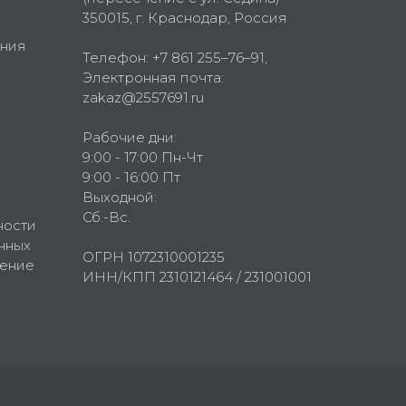
350015
, г.
Краснодар, Россия
ния
Телефон:
+7 861 255–76–91
,
Электронная почта:
zakaz@2557691.ru
Рабочие дни:
9:00 - 17:00 Пн-Чт
9:00 - 16:00 Пт
Выходной:
Сб.-Вс.
ности
нных
ОГРН 1072310001235
шение
ИНН/КПП 2310121464 / 231001001