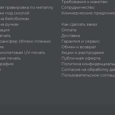
Требования к макетам
ая гравировка по металлу
Сотрудничество
ки под смолой
Коммерческие предложе
 на бейсболках
на ручках
Как сделать заказ
ация
Оплата
ечать
Доставка
рансфер (Флекс-пленки)
Гарантия и сервис
ие
Обмен и возврат
фиолетовая UV-печать
Акции и распродажи
ая печать
Публичная оферта
графия
Политика конфиденциаль
ы
Согласие на обработку да
Пользовательское согла