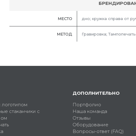
БРЕНДИРОВА
МЕСТО
дно; кружка справа от ру
МЕТОД
Гравировка; Тампопечать
ДОПОЛНИТЕЛЬНО
с логотипом
Портфолио
ные стаканчики с
Наша команда
пом
Отзывы
чать
Оборудование
ка
Вопросы-ответ (FAQ)