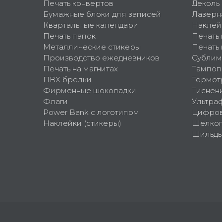
Печать конвертов
Деколь
Бумажные блоки для записей
Лазерн
Квартальные календари
Наклей
Печать папок
Печать
Металлические стикеры
Печать 
Производство ежедневников
Сублим
Печать на магнитах
Тампоп
ПВХ брелки
Термот
Фирменные шоколадки
Тиснен
Флаги
Ультра
Power Bank с логотипом
Цифров
Наклейки (стикеры)
Шелко
Шильд