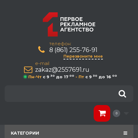
телефон:
8 (861) 255-76-91
Перезвоните мне
e-mail
zakaz@2557691.ru
30
00
30
00
Пн-Чт
c 9
до 17
- Пт
c 9
до 16
0
КАТЕГОРИИ