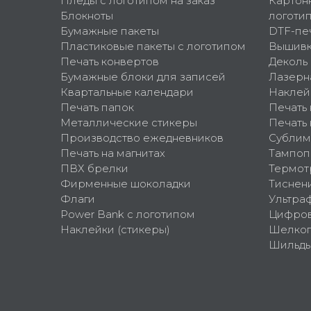
Пледы с логотипом на заказ
Картон
Блокноты
логоти
Бумажные пакеты
DTF-пе
Пластиковые пакеты с логотипом
Вышив
Печать конвертов
Деколь
Бумажные блоки для записей
Лазерн
Квартальные календари
Наклей
Печать папок
Печать
Металлические стикеры
Печать 
Производство ежедневников
Сублим
Печать на магнитах
Тампоп
ПВХ брелки
Термот
Фирменные шоколадки
Тиснен
Флаги
Ультра
Power Bank с логотипом
Цифров
Наклейки (стикеры)
Шелко
Шильд