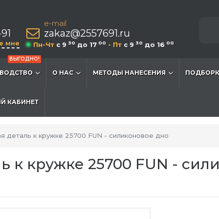
e-mail
-91
zakaz@2557691.ru
е мне
30
00
30
00
Пн-Чт
c 9
до 17
- Пт
c 9
до 16
ВЫГОДНО!
ВОДСТВО
О НАС
МЕТОДЫ НАНЕСЕНИЯ
ПОДБОРК
Й КАБИНЕТ
 деталь к кружке 25700 FUN - силиконовое дно
 к кружке 25700 FUN - сили