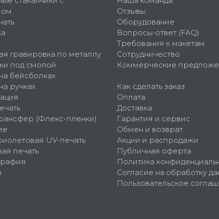
ные стаканчики с
Наша команда
пом
Отзывы
чать
Оборудование
ка
Вопросы-ответ (FAQ)
Требования к макетам
ая гравировка по металлу
Сотрудничество
ки под смолой
Коммерческие предложе
 на бейсболках
на ручках
Как сделать заказ
ация
Оплата
ечать
Доставка
рансфер (Флекс-пленки)
Гарантия и сервис
ие
Обмен и возврат
фиолетовая UV-печать
Акции и распродажи
ая печать
Публичная оферта
графия
Политика конфиденциаль
ы
Согласие на обработку да
Пользовательское согла