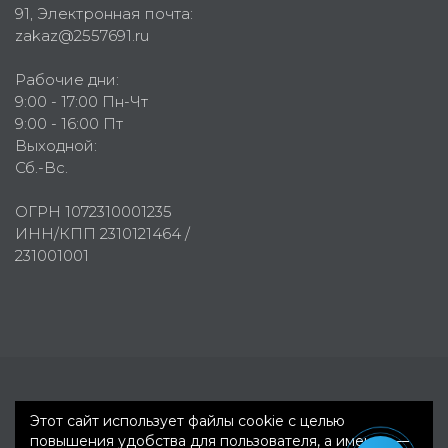
91
, Электронная почта:
zakaz@2557691.ru
Рабочие дни:
9:00 - 17:00 Пн-Чт
9:00 - 16:00 Пт
Выходной:
Сб.-Вс.
ОГРН 1072310001235
ИНН/КПП 2310121464 /
231001001
Первое рекламное агентство © 2007-2026
Этот сайт использует файлы cookie с целью
повышения удобства для пользователя, а именно —