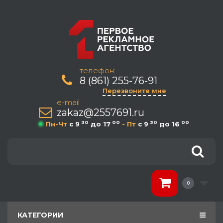
телефон:
8 (861) 255-76-91
Перезвоните мне
e-mail
zakaz@2557691.ru
30
00
30
00
Пн-Чт
c 9
до 17
- Пт
c 9
до 16
0
КАТЕГОРИИ