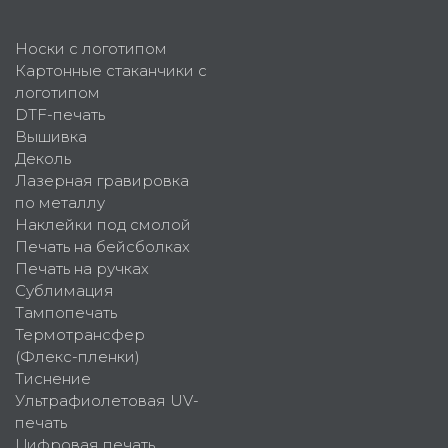
Носки с логотипом
Картонные стаканчики с
логотипом
DTF-печать
Вышивка
Деколь
Лазерная гравировка
по металлу
Наклейки под смолой
Печать на бейсболках
Печать на ручках
Сублимация
Тампопечать
Термотрансфер
(Флекс-пленки)
Тиснение
Ультрафиолетовая UV-
печать
Цифровая печать