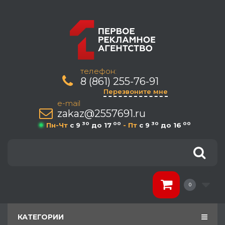
телефон:
8 (861) 255-76-91
Перезвоните мне
e-mail
zakaz@2557691.ru
30
00
30
00
Пн-Чт
c 9
до 17
- Пт
c 9
до 16
0
КАТЕГОРИИ