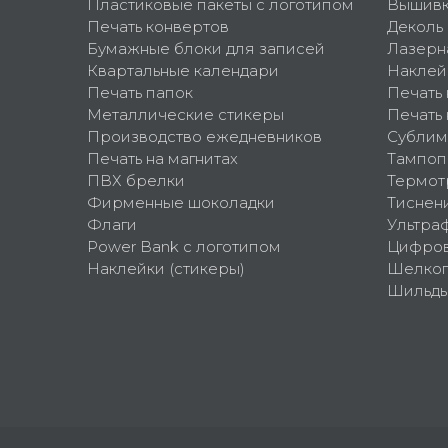
Пластиковые пакеты с логотипом
Вышив
Печать конвертов
Деколь
Бумажные блоки для записей
Лазерн
Квартальные календари
Наклей
Печать папок
Печать
Металлические стикеры
Печать 
Производство ежедневников
Сублим
Печать на магнитах
Тампоп
ПВХ брелки
Термот
Фирменные шоколадки
Тиснен
Флаги
Ультра
Power Bank с логотипом
Цифров
Наклейки (стикеры)
Шелко
Шильд