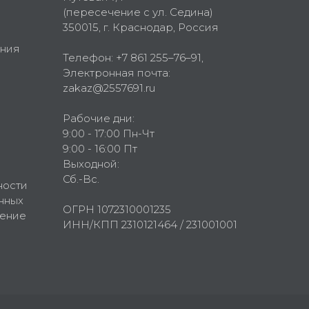
(пересечение с ул. Седина)
350015
, г.
Краснодар, Россия
ния
Телефон:
+7 861 255–76–91
,
Электронная почта:
zakaz@2557691.ru
Рабочие дни:
9:00 - 17:00 Пн-Чт
9:00 - 16:00 Пт
Выходной:
Сб.-Вс.
ности
нных
ОГРН 1072310001235
шение
ИНН/КПП 2310121464 / 231001001