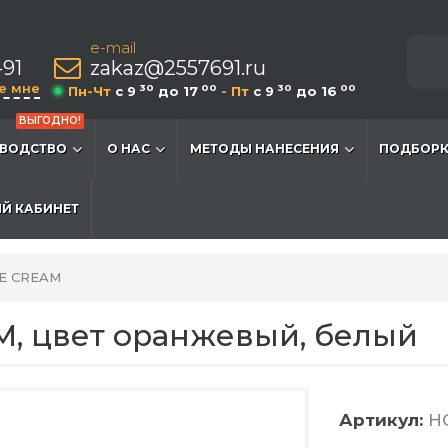
e-mail
-91
zakaz@2557691.ru
е мне
30
00
30
00
Пн-Чт
c 9
до 17
- Пт
c 9
до 16
ВЫГОДНО!
ВОДСТВО
О НАС
МЕТОДЫ НАНЕСЕНИЯ
ПОДБОРК
Й КАБИНЕТ
CE CREAM
M, цвет оранжевый, белый
Артикул:
H