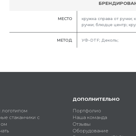
БРЕНДИРОВА
МЕСТО
кружка справа от ручки; 
ручки; блюдце центр; кру
МЕТОД
УФ-DTF; Деколь;
ДОПОЛНИТЕЛЬНО
с логотипом
Портфолио
ные стаканчики с
Наша команда
пом
Отзывы
чать
Оборудование