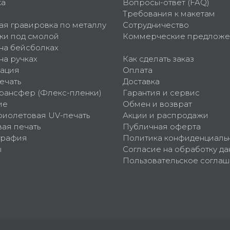
ка
Вопросы-ответ (FAQ)
Требования к макетам
ая гравировка по металлу
Сотрудничество
ки под смолой
Коммерческие предложе
 на бейсболках
на ручках
Как сделать заказ
ация
Оплата
ечать
Доставка
рансфер (Флекс-пленки)
Гарантия и сервис
ие
Обмен и возврат
фиолетовая UV-печать
Акции и распродажи
ая печать
Публичная оферта
графия
Политика конфиденциаль
ы
Согласие на обработку да
Пользовательское согла