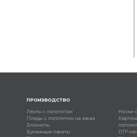
ПРОИЗВОДСТВО
Ленты с логотипом
Носки 
Пледы с логотипом на заказ
Картон
Блокноты
логоти
Бумажные пакеты
DTF-пе