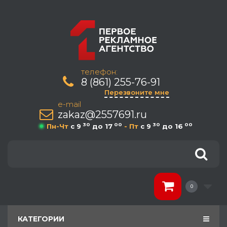
телефон:
8 (861) 255-76-91
Перезвоните мне
e-mail
zakaz@2557691.ru
30
00
30
00
Пн-Чт
c 9
до 17
- Пт
c 9
до 16
0
КАТЕГОРИИ