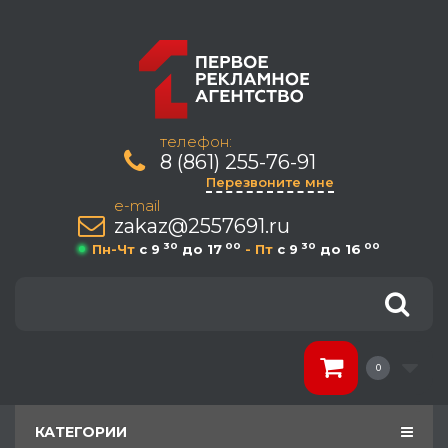
телефон:
8 (861) 255-76-91
Перезвоните мне
e-mail
zakaz@2557691.ru
30
00
30
00
Пн-Чт
c 9
до 17
- Пт
c 9
до 16
0
КАТЕГОРИИ