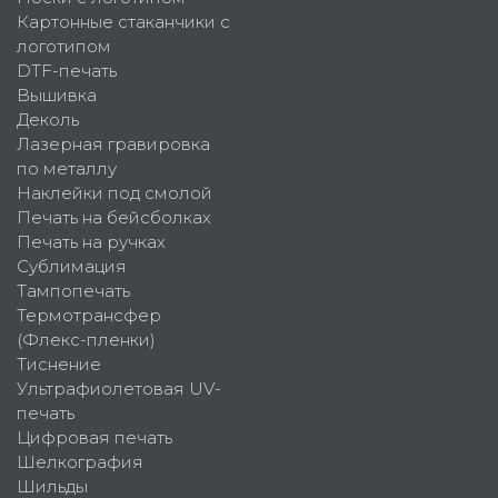
Картонные стаканчики с
логотипом
DTF-печать
Вышивка
Деколь
Лазерная гравировка
по металлу
Наклейки под смолой
Печать на бейсболках
Печать на ручках
Сублимация
Тампопечать
Термотрансфер
(Флекс-пленки)
Тиснение
Ультрафиолетовая UV-
печать
Цифровая печать
Шелкография
Шильды