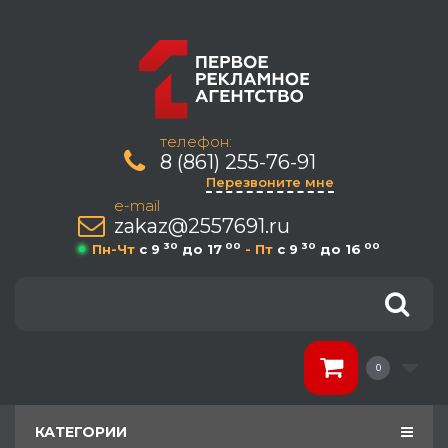
телефон:
8 (861) 255-76-91
Перезвоните мне
e-mail
zakaz@2557691.ru
30
00
30
00
Пн-Чт
c 9
до 17
- Пт
c 9
до 16
0
КАТЕГОРИИ