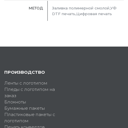
МЕТОД
Заливка полимерной смолой,УФ
DTF печать,Цифровая печать
ПРОИЗВОДСТВО
Ленты с логотипом
Пледы с логотипом на
заказ
Блокноты
Бумажные пакеты
Пластиковые пакеты с
логотипом
Печать конвертов